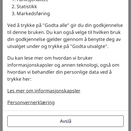
Statistikk
Markedsføring
Ved å trykke på "Godta alle" gir du din godkjennelse
til denne bruken. Du kan også velge til hvilken bruk
Kapell presenning borrelås 250x150x
din godkjennelse gjelder gjennom å benytte deg av
90
utvalget under og trykke på "Godta utvalgte".
5001125
Du kan lese mer om hvordan vi bruker
kr 8 147,50
informasjonskapsler og annen teknologi, også om
hvordan vi behandler din personlige data ved å
Klikk og hent
Legg i kurv
trykke her:
Ingen butikk valgt
På lager
Les mer om informasjonskapsler
Velg butikk for lagerstatus
Antall på nettlager:
2 stk
Personvernerklæring
Avslå