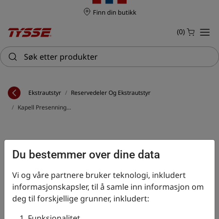
Finn din butikk
Handlekurv s
(0)
Søk etter produkter
Ekstrautstyr
Reservedeler Og Ekstrautstyr
Kapell Presenning Borrelaas 250x150x90
Du bestemmer over dine data
Vi og våre partnere bruker teknologi, inkludert
informasjonskapsler, til å samle inn informasjon om
deg til forskjellige grunner, inkludert:
Funksjonalitet